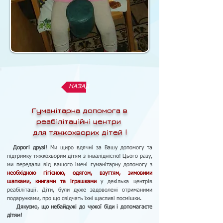
НАЗАД
Гуманітарна допомога
в
реабілітаційні центри
для тяжкохворих дітей !
Дорогі друзі!
Ми щиро вдячні за Вашу допомогу та
підтримку тяжкохворим дітям з інвалідністю! Цього разу,
ми передали від вашого імені гуманітарну допомогу з
необхідною гігієною, одягом, взуттям, зимовими
шапками, книгами та іграшками
у декілька центрів
реабілітації. Діти, були дуже задоволені отриманими
подарунками, про що свідчать їхні щасливі посмішки.
Дякуємо, що небайдужі до чужої біди і допомагаєте
дітям!