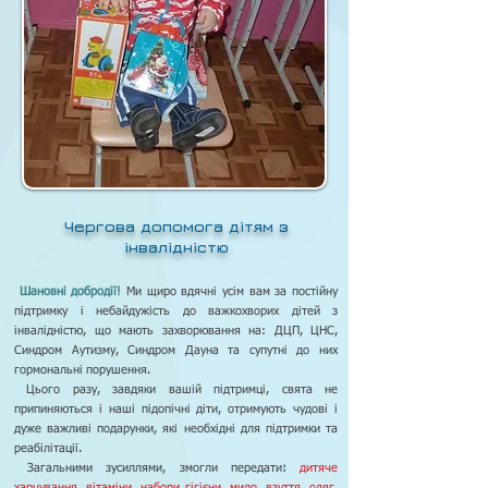
Чергова допомога дітям з
інвалідністю
Шановні добродії!
Ми щиро вдячні усім вам за постійну
підтримку і небайдужість до важкохворих дітей з
інвалідністю, що мають захворювання на: ДЦП, ЦНС,
Синдром Аутизму, Синдром Дауна та супутні до них
гормональні порушення.
Цього разу, завдяки вашій підтримці, свята не
припиняються і наші підопічні діти, отримують чудові і
дуже важливі подарунки, які необхідні для підтримки та
реабілітації.
Загальними зусиллями,
змогли передати
:
дитяче
харчування, вітаміни, набори гігієни, мило, взуття, одяг,