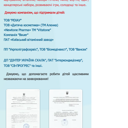
канцелярські набори, розвиваючі ігри, солодощі та інше.
Дякуємо компаніям, що підтримали дітей:
ТОВ "РЕХАУ"
ТОВ «Дитяча косметика» (ТМ Аленка)
«Newtone Pharma» ТМ "Vitatone"
Компанія "Bauer"
ПАТ «Київський вітамінний завод»
ПП "Укрполiграфсервiс", ТОВ "Біомедінвест", ТОВ "Вансек"
ДП "ДIНТЕР УКРАЇНА СКАЛА",
ПАТ "Інтеркондиціонер",
ТОВ "СВ-ПРОГРЕС"
та інші.
Дякуємо, що допомагаєте робити дітей щасливими
незважаючи на захворювання!